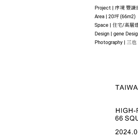
Project | 序境 
Area | 20坪 (66m2)
Space | 住宅/高層
Design | gene De
Photography | 三也