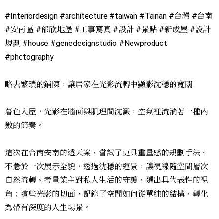
#Interiordesign #architecture #taiwan #Tainan #台灣 #台南
#安南區 #邰欣地堡 #工事寫真 #設計 #景點 #新成屋 #設計
規劃 #house #genedesignstudio #Newproduct
#photography
略去繁瑣的鋪陳，讓居家在光影流轉中顯影沈穩的寬闊
暮色入屋，光影在牆面與肌理間沈澱，空氣裡流淌著一種內
斂的節奏。
這次在台南安南的透天案，嘗試了更具重量感的規劃手法。
不急於一次展示全貌，透過沈穩的運景，讓視線隨空間層次
自然流轉。考量業主對私人生活的守護，選出具代表性的視
角；這些光影的切面，記錄了空間如何從單純的結構，轉化
為帶有深度的人生場景。